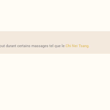
out durant certains massages tel que le
Chi Nei Tsang.