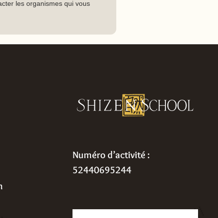
tacter les organismes qui vous
Numéro d’activité :
52440695244
n