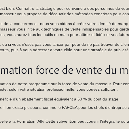
c’est bien. Connaître la stratégie pour convaincre des personnes de vo
du masseur vous propose de découvrir des méthodes concrètes pour constr
cient de la concurrence : nous vous aidons à créer votre identité de mar
masseur vous initie aux techniques de vente indispensables pour garder
vous aurez tous les outils en main pour attirer et fidéliser vos futurs
re, ou si vous n’osez pas vous lancer par peur de ne pas trouver de clie
outs, puis à vous adresser à votre cible pour une stratégie de publicité
mation force de vente du m
 formation de notre programme sur la force de vente du masseur. Pour c
e, selon votre situation professionnelle, vous pouvez solliciter :
néficie d’un abattement fiscal équivalent à 50 % du coût du stage.
l en existe plusieurs, comme le FAFCEA pour les chefs d’entreprise o
le à la Formation, AIF. Cette subvention peut couvrir l’intégralité ou u